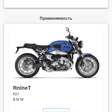
Применяемость
RnineT
K21
B M W