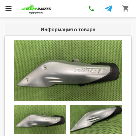
phone
shopping_cart
Toggle
navigation
Информация о товаре