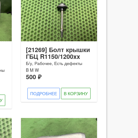
[21269] Болт крышки
ГБЦ R1150/1200xx
Б/у, Рабочее, Есть дефекты
ины
B M W
500 ₽
ПОДРОБНЕЕ
В КОРЗИНУ
У