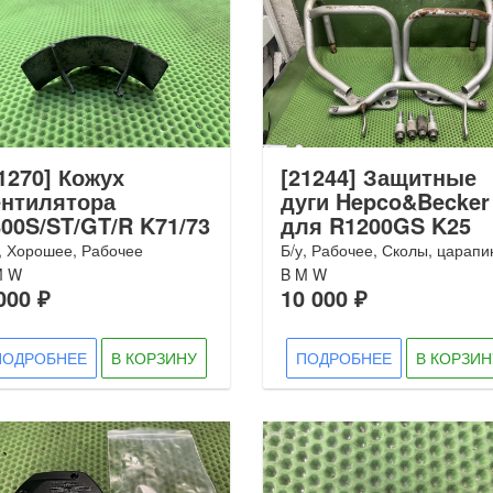
1270] Кожух
[21244] Защитные
ентилятора
дуги Hepco&Becker
00S/ST/GT/R K71/73
для R1200GS K25
, Хорошее, Рабочее
Б/у, Рабочее, Сколы, царап
M W
B M W
000 ₽
10 000 ₽
ПОДРОБНЕЕ
В КОРЗИНУ
ПОДРОБНЕЕ
В КОРЗИН