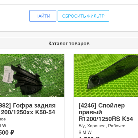
НАЙТИ
СБРОСИТЬ ФИЛЬТР
Каталог товаров
882] Гофра задняя
[4246] Спойлер
200/1250xx K50-54
правый
R1200/1250RS K54
вое
M W
Б/у, Хорошее, Рабочее
500 ₽
B M W