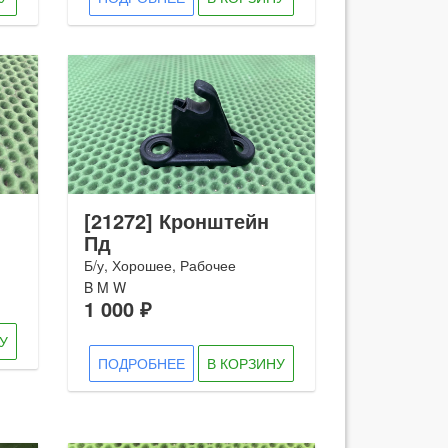
[21272] Кронштейн
Пд
Б/у, Хорошее, Рабочее
B M W
1 000 ₽
У
ПОДРОБНЕЕ
В КОРЗИНУ