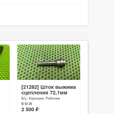
[21282] Шток выжима
сцепления 72,1мм
Б/у, Хорошее, Рабочее
B M W
2 500 ₽