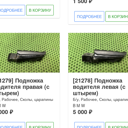
1 500 ₽
ПОДРОБНЕЕ
В КОРЗИНУ
ПОДРОБНЕЕ
В КОРЗИН
1279] Подножка
[21278] Подножка
дителя правая (с
водителя левая (с
тырем)
штырем)
, Рабочее, Сколы, царапины
Б/у, Рабочее, Сколы, царап
M W
B M W
000 ₽
5 000 ₽
ПОДРОБНЕЕ
В КОРЗИНУ
ПОДРОБНЕЕ
В КОРЗИН