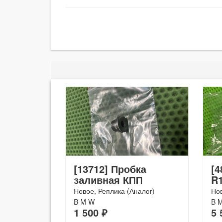
[13712] Пробка
[4
заливная КПП
R1
Новое, Реплика (Аналог)
Но
B M W
B 
1 500 ₽
5 