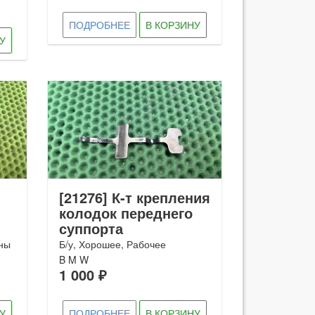
ПОДРОБНЕЕ
В КОРЗИНУ
У
[21276] К-т крепления
колодок переднего
суппорта
ины
Б/у, Хорошее, Рабочее
B M W
1 000 ₽
У
ПОДРОБНЕЕ
В КОРЗИНУ