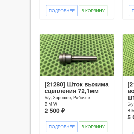
ПОДРОБНЕЕ
В КОРЗИНУ
[21280] Шток выжима
[2
сцепления 72,1мм
во
ш
Б/у, Хорошее, Рабочее
B M W
Б/у
2 500 ₽
B 
5 
ПОДРОБНЕЕ
В КОРЗИНУ