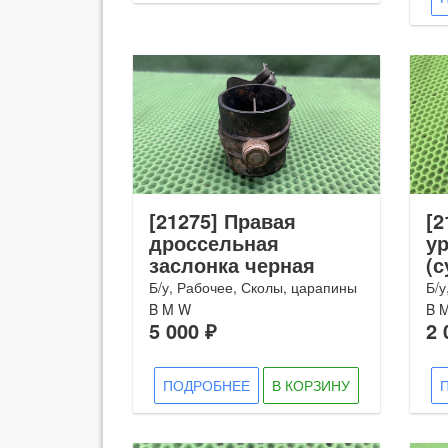
[21275] Правая
[2
дроссельная
у
заслонка черная
(с
Б/у, Рабочее, Сколы, царапины
Б/у
B M W
B 
5 000 ₽
2 
ПОДРОБНЕЕ
В КОРЗИНУ