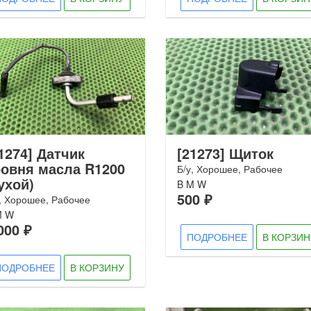
1274] Датчик
[21273] Щиток
ровня масла R1200
Б/у, Хорошее, Рабочее
ухой)
B M W
500 ₽
, Хорошее, Рабочее
M W
000 ₽
ПОДРОБНЕЕ
В КОРЗИН
ПОДРОБНЕЕ
В КОРЗИНУ