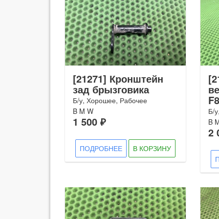
[21271] Кронштейн
[2
зад брызговика
в
F8
Б/у, Хорошее, Рабочее
B M W
Б/у
1 500 ₽
B 
2 
ПОДРОБНЕЕ
В КОРЗИНУ