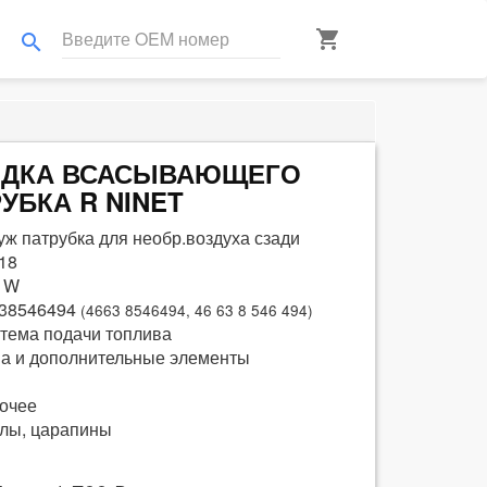
shopping_cart
search
ЛАДКА ВСАСЫВАЮЩЕГО
УБКА R NINET
уж патрубка для необр.воздуха сзади
18
 W
38546494
(4663 8546494, 46 63 8 546 494)
тема подачи топлива
а и дополнительные элементы
очее
лы, царапины