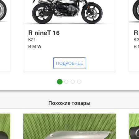
R nineT 16
R
K21
K2
B M W
B 
ПОДРОБНЕЕ
Похожие товары