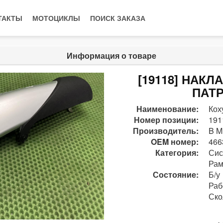
ТАКТЫ
МОТОЦИКЛЫ
ПОИСК ЗАКАЗА
Информация о товаре
[19118] НАК
ПАТР
Наименование:
Кох
Номер позиции:
191
Производитель:
B M
OEM номер:
466
Категория:
Сис
Рам
Состояние:
Б/у
Раб
Ско