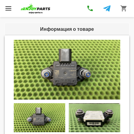
phone
shopping_cart
Toggle
navigation
Информация о товаре