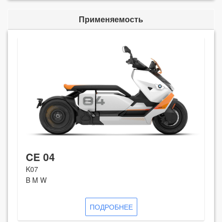
Применяемость
CE 04
K07
B M W
ПОДРОБНЕЕ