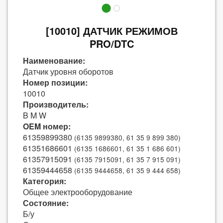
[10010] ДАТЧИК РЕЖИМОВ
PRO/DTC
Наименование:
Датчик уровня оборотов
Номер позиции:
10010
Производитель:
B M W
OEM номер:
61359899380
(6135 9899380, 61 35 9 899 380)
61351686601
(6135 1686601, 61 35 1 686 601)
61357915091
(6135 7915091, 61 35 7 915 091)
61359444658
(6135 9444658, 61 35 9 444 658)
Категория:
Общее электрооборудование
Состояние:
Б/у