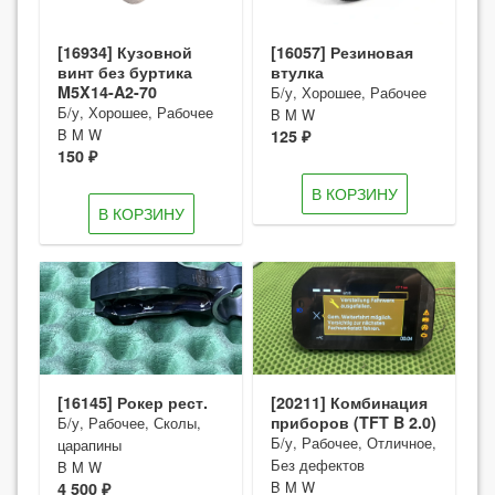
[16934] Кузовной
[16057] Резиновая
винт без буртика
втулка
M5X14-A2-70
Б/у, Хорошее, Рабочее
Б/у, Хорошее, Рабочее
B M W
B M W
125 ₽
150 ₽
В КОРЗИНУ
В КОРЗИНУ
[16145] Рокер рест.
[20211] Комбинация
приборов (TFT B 2.0)
Б/у, Рабочее, Сколы,
Б/у, Рабочее, Отличное,
царапины
Без дефектов
B M W
B M W
4 500 ₽