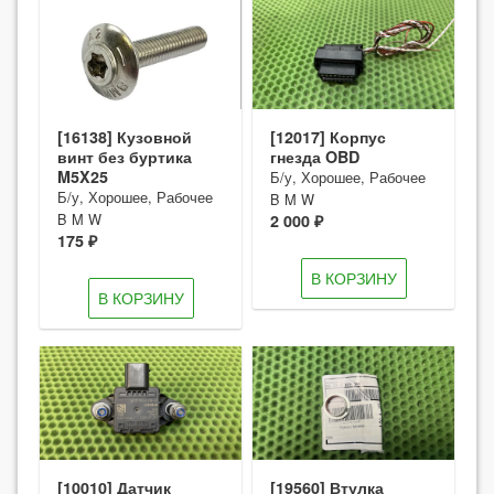
[16138] Кузовной
[12017] Корпус
винт без буртика
гнезда OBD
M5X25
Б/у, Хорошее, Рабочее
Б/у, Хорошее, Рабочее
B M W
B M W
2 000 ₽
175 ₽
В КОРЗИНУ
В КОРЗИНУ
[10010] Датчик
[19560] Втулка