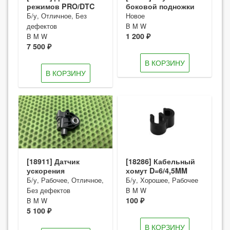
режимов PRO/DTC
боковой подножки
Б/у, Отличное, Без
Новое
дефектов
B M W
1 200 ₽
B M W
7 500 ₽
В КОРЗИНУ
В КОРЗИНУ
[18911] Датчик
[18286] Кабельный
ускорения
хомут D=6/4,5MM
Б/у, Рабочее, Отличное,
Б/у, Хорошее, Рабочее
Без дефектов
B M W
100 ₽
B M W
5 100 ₽
В КОРЗИНУ