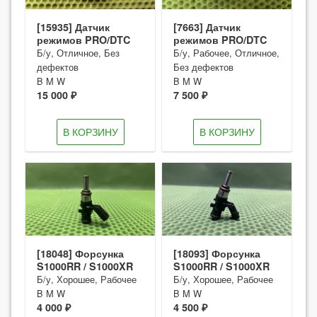
[15935] Датчик
[7663] Датчик
режимов PRO/DTC
режимов PRO/DTC
Б/у, Отличное, Без
Б/у, Рабочее, Отличное,
дефектов
Без дефектов
B M W
B M W
15 000 ₽
7 500 ₽
В КОРЗИНУ
В КОРЗИНУ
[18048] Форсунка
[18093] Форсунка
S1000RR / S1000XR
S1000RR / S1000XR
Б/у, Хорошее, Рабочее
Б/у, Хорошее, Рабочее
B M W
B M W
4 000 ₽
4 500 ₽