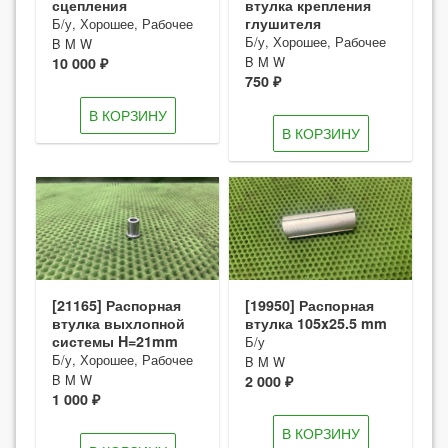
сцепления
втулка крепления
глушителя
Б/у, Хорошее, Рабочее
Б/у, Хорошее, Рабочее
B M W
B M W
10 000 ₽
750 ₽
В КОРЗИНУ
В КОРЗИНУ
[21165] Распорная
[19950] Распорная
втулка выхлопной
втулка 105x25.5 mm
системы H=21mm
Б/у
Б/у, Хорошее, Рабочее
B M W
B M W
2 000 ₽
1 000 ₽
В КОРЗИНУ