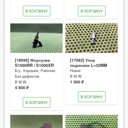
В КОРЗИНУ
В КОРЗИНУ
[18095] Форсунка
[17082] Упор
S1000RR / S1000XR
подножки L=32MM
Б/у, Хорошее, Рабочее,
Новое
Без дефектов
B M W
1 500 ₽
B M W
4 500 ₽
В КОРЗИНУ
В КОРЗИНУ