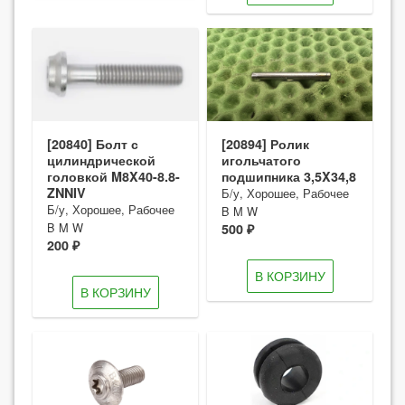
[20840] Болт с
[20894] Ролик
цилиндрической
игольчатого
головкой M8X40-8.8-
подшипника 3,5X34,8
ZNNIV
Б/у, Хорошее, Рабочее
Б/у, Хорошее, Рабочее
B M W
B M W
500 ₽
200 ₽
В КОРЗИНУ
В КОРЗИНУ