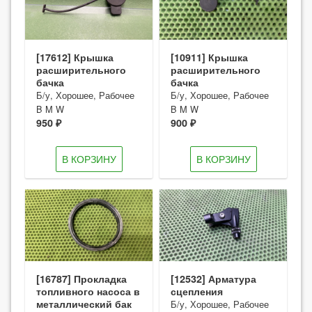
[17612] Крышка
[10911] Крышка
расширительного
расширительного
бачка
бачка
Б/у, Хорошее, Рабочее
Б/у, Хорошее, Рабочее
B M W
B M W
950 ₽
900 ₽
В КОРЗИНУ
В КОРЗИНУ
[16787] Прокладка
[12532] Арматура
топливного насоса в
сцепления
металлический бак
Б/у, Хорошее, Рабочее