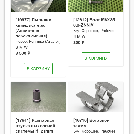
[19977] Пыльник
[12612] Болт M8X35-
квикшифтера
8.8-ZNNIV
(Ассистена
Б/у, Хорошее, Рабочее
переключения)
B M W
Новое, Реплика (Аналог)
250 ₽
B M W
3 500 ₽
В КОРЗИНУ
В КОРЗИНУ
[17641] Распорная
[16710] Вставной
втулка выхлопной
зажим
системы H=21mm
Б/у, Хорошее, Рабочее