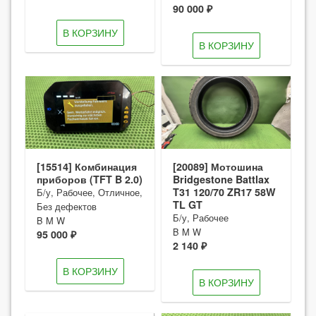
90 000 ₽
В КОРЗИНУ
В КОРЗИНУ
[15514] Комбинация
[20089] Мотошина
приборов (TFT B 2.0)
Bridgestone Battlax
T31 120/70 ZR17 58W
Б/у, Рабочее, Отличное,
TL GT
Без дефектов
Б/у, Рабочее
B M W
B M W
95 000 ₽
2 140 ₽
В КОРЗИНУ
В КОРЗИНУ