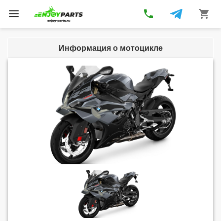
phone
shopping_cart
Toggle
navigation
Информация о мотоцикле