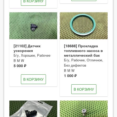
В КОРЗИНУ
[21102] Датчик
[18688] Прокладка
ускорения
топливного насоса в
металлический бак
Б/у, Хорошее, Рабочее
Б/у, Рабочее, Отличное,
B M W
Без дефектов
5 000 ₽
B M W
1 000 ₽
В КОРЗИНУ
В КОРЗИНУ