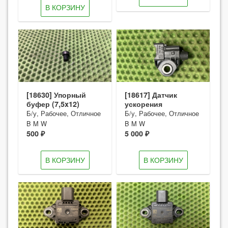
В КОРЗИНУ
[18630] Упорный
[18617] Датчик
буфер (7,5x12)
ускорения
Б/у, Рабочее, Отличное
Б/у, Рабочее, Отличное
B M W
B M W
500 ₽
5 000 ₽
В КОРЗИНУ
В КОРЗИНУ