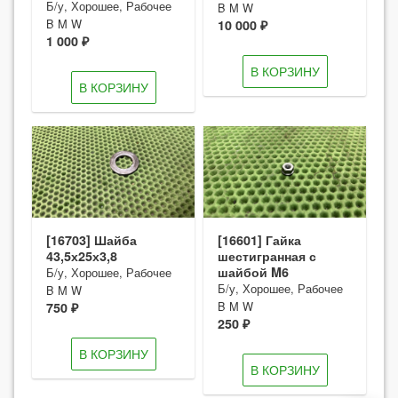
Б/у, Хорошее, Рабочее
B M W
B M W
10 000 ₽
1 000 ₽
В КОРЗИНУ
В КОРЗИНУ
[16703] Шайба
[16601] Гайка
43,5х25х3,8
шестигранная с
шайбой M6
Б/у, Хорошее, Рабочее
Б/у, Хорошее, Рабочее
B M W
B M W
750 ₽
250 ₽
В КОРЗИНУ
В КОРЗИНУ