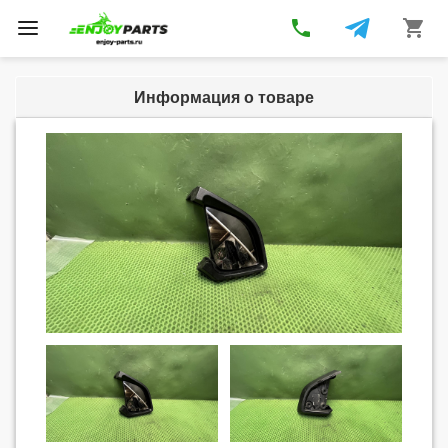
phone
shopping_cart
Toggle
navigation
Информация о товаре