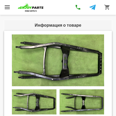
phone
shopping_cart
Toggle
navigation
Информация о товаре