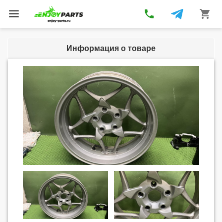
phone
shopping_cart
Toggle
navigation
Информация о товаре