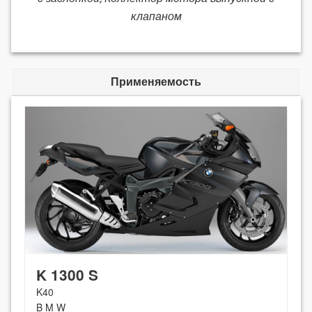
клапаном
Применяемость
K 1300 S
K40
B M W