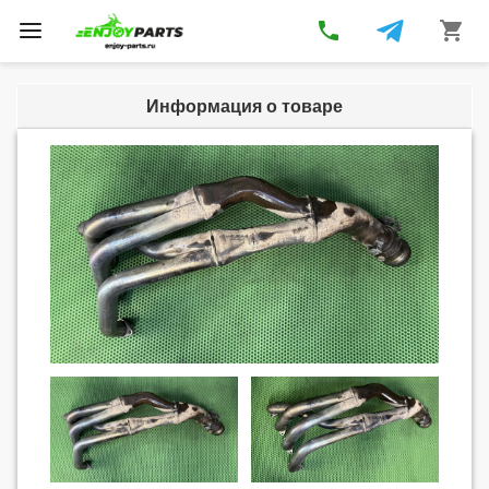
phone
shopping_cart
Toggle
navigation
Информация о товаре