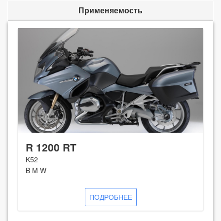
Применяемость
R 1200 RT
K52
B M W
ПОДРОБНЕЕ