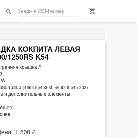
shopping_cart
search
ЛАДКА КОКПИТА ЛЕВАЯ
00/1250RS K54
тренняя крышка Л
9
 W
38545303
(4663 8545303, 46 63 8 545 303)
а и дополнительные элементы
рошее
очее
ена: 1 500 ₽