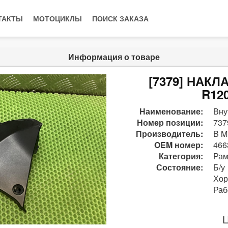
ТАКТЫ
МОТОЦИКЛЫ
ПОИСК ЗАКАЗА
Информация о товаре
[7379] НАК
R12
Наименование:
Вну
Номер позиции:
737
Производитель:
B M
OEM номер:
466
Категория:
Рам
Состояние:
Б/у
Хо
Раб
Ц