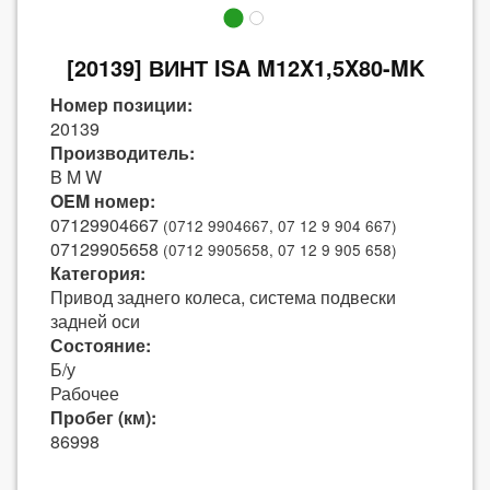
[20139] ВИНТ ISA M12X1,5X80-MK
Номер позиции:
20139
Производитель:
B M W
OEM номер:
07129904667
(0712 9904667, 07 12 9 904 667)
07129905658
(0712 9905658, 07 12 9 905 658)
Категория:
Привод заднего колеса, система подвески
задней оси
Состояние:
Б/у
Рабочее
Пробег (км):
86998