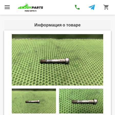
phone
shopping_cart
Toggle
navigation
Информация о товаре