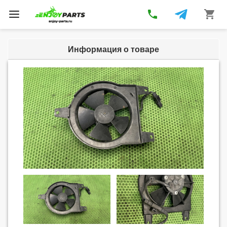
phone
shopping_cart
Toggle
navigation
Информация о товаре