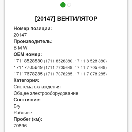
[20147] ВЕНТИЛЯТОР
Номер позиции:
20147
Производитель:
B M W
OEM номер:
17118528880
(1711 8528880, 17 11 8 528 880)
17117705649
(1711 7705649, 17 11 7 705 649)
17117678285
(1711 7678285, 17 11 7 678 285)
Категория:
Система охлаждения
Общее электрооборудование
Состояние:
Б/у
Рабочее
Пробег (км):
70896