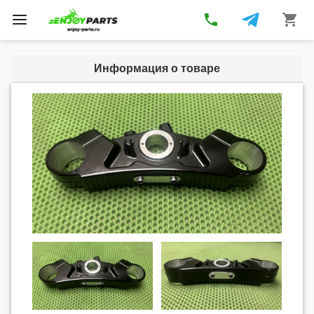
phone
shopping_cart
Toggle
navigation
Информация о товаре