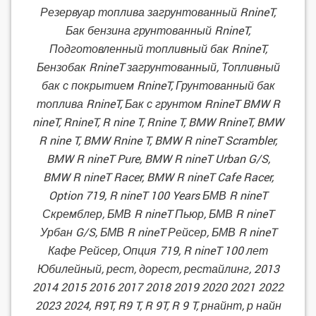
Резервуар топлива загрунтованный RnineT,
Бак бензина грунтованный RnineT,
Подготовленный топливный бак RnineT,
Бензобак RnineT загрунтованный, Топливный
бак с покрытием RnineT, Грунтованный бак
топлива RnineT, Бак с грунтом RnineT BMW R
nineT, RnineT, R nine T, Rnine T, BMW RnineT, BMW
R nine T, BMW Rnine T, BMW R nineT Scrambler,
BMW R nineT Pure, BMW R nineT Urban G/S,
BMW R nineT Racer, BMW R nineT Cafe Racer,
Option 719, R nineT 100 Years БМВ R nineT
Скремблер, БМВ R nineT Пьюр, БМВ R nineT
Урбан G/S, БМВ R nineT Рейсер, БМВ R nineT
Кафе Рейсер, Опция 719, R nineT 100 лет
Юбилейный, рест, дорест, рестайлинг, 2013
2014 2015 2016 2017 2018 2019 2020 2021 2022
2023 2024, R9T, R9 T, R 9T, R 9 T, рнайнт, р найн