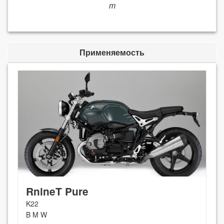
т
Применяемость
RnineT Pure
K22
B M W