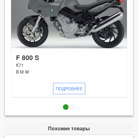
F 800 S
K71
B M W
ПОДРОБНЕЕ
Похожие товары