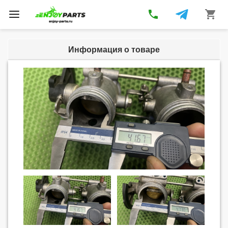
phone
shopping_cart
Toggle
navigation
Информация о товаре