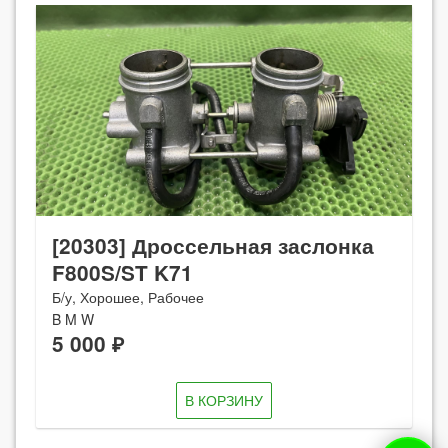
[20303] Дроссельная заслонка
F800S/ST K71
Б/у, Хорошее, Рабочее
B M W
5 000 ₽
В КОРЗИНУ