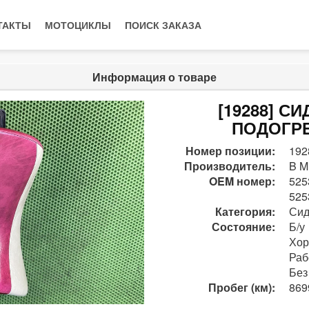
ТАКТЫ
МОТОЦИКЛЫ
ПОИСК ЗАКАЗА
Информация о товаре
[19288] С
ПОДОГРЕ
Номер позиции:
192
Производитель:
B M
OEM номер:
525
525
Категория:
Сид
Состояние:
Б/у
Хо
Раб
Без
Пробег (км):
869