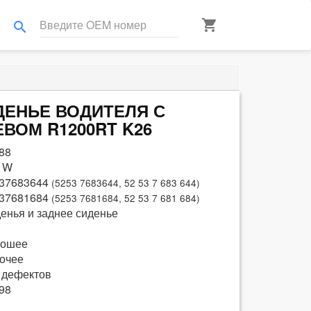
shopping_cart
search
ИДЕНЬЕ ВОДИТЕЛЯ С
ВОМ R1200RT K26
88
 W
37683644
(5253 7683644, 52 53 7 683 644)
37681684
(5253 7681684, 52 53 7 681 684)
енья и заднее сиденье
рошее
очее
 дефектов
98