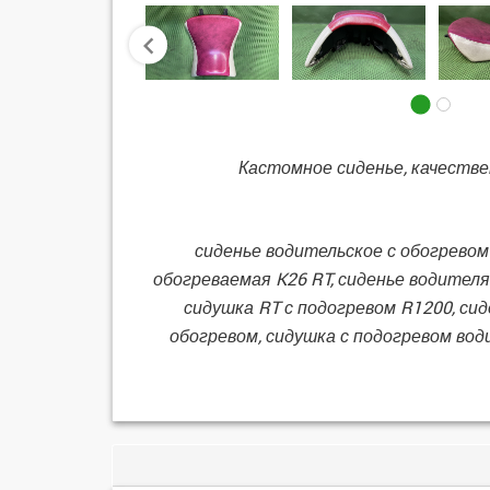
prev
Кастомное сиденье, качеств
сиденье водительское с обогревом
обогреваемая K26 RT, сиденье водителя
сидушка RT с подогревом R1200, сид
обогревом, сидушка с подогревом вод