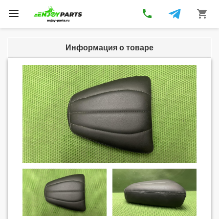
phone
shopping_cart
Toggle
navigation
Информация о товаре