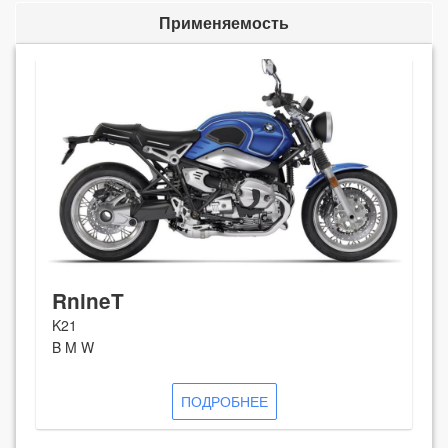
Применяемость
RnineT
K21
B M W
ПОДРОБНЕЕ