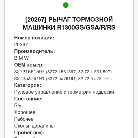
[20267] РЫЧАГ ТОРМОЗНОЙ
МАШИНКИ R1300GS/GSA/R/RS
Номер позиции:
20267
Производитель:
B M W
OEM номер:
32721561597
(3272 1561597, 32 72 1 561 597)
32725a76191
(3272 5a76191, 32 72 5 a76 191)
Категория:
Рулевое управление и геометрия подвески
Состояние:
Б/у
Хорошее
Рабочее
Сколы, царапины
Пробег (км):