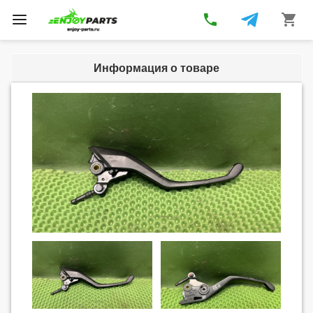
phone
shopping_cart
Toggle
navigation
Информация о товаре