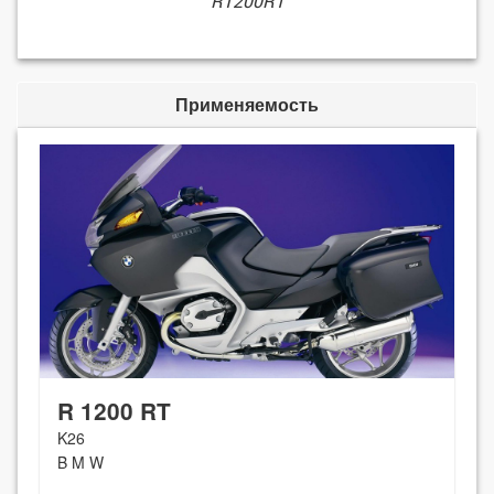
R1200RT
Применяемость
R 1200 RT
K26
B M W