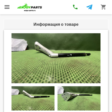
phone
shopping_cart
Toggle
navigation
Информация о товаре