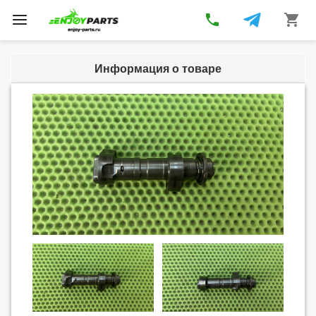
phone
shopping_cart
Toggle
navigation
Информация о товаре