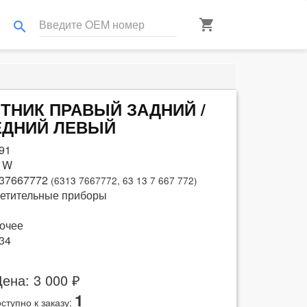
shopping_cart
search
ОТНИК ПРАВЫЙ ЗАДНИЙ /
ЕДНИЙ ЛЕВЫЙ
91
 W
37667772
(6313 7667772, 63 13 7 667 772)
етительные приборы
очее
34
ена: 3 000 ₽
1
ступно к заказу: