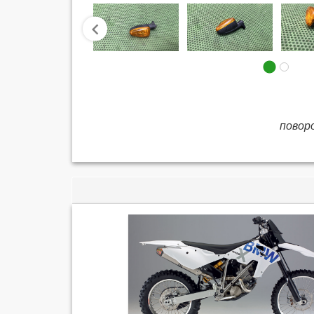
prev
поворо