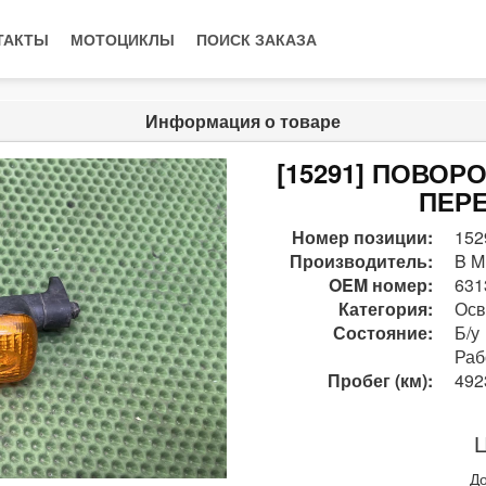
ТАКТЫ
МОТОЦИКЛЫ
ПОИСК ЗАКАЗА
Информация о товаре
[15291] ПОВОР
ПЕР
Номер позиции:
152
Производитель:
B M
OEM номер:
631
Категория:
Осв
Состояние:
Б/у
Раб
Пробег (км):
492
Ц
До