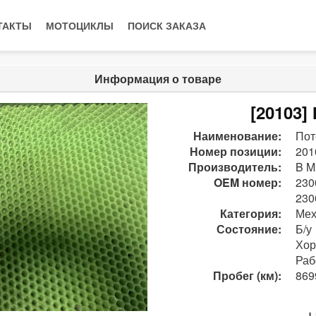
ТАКТЫ
МОТОЦИКЛЫ
ПОИСК ЗАКАЗА
Информация о товаре
[20103
Наименование:
Пот
Номер позиции:
201
Производитель:
B M
OEM номер:
230
230
Категория:
Мех
Состояние:
Б/у
Хо
Раб
Пробег (км):
869