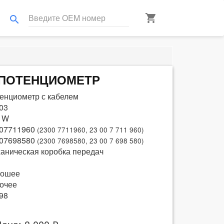
shopping_cart
search
] ПОТЕНЦИОМЕТР
енциометр с кабелем
03
 W
07711960
(2300 7711960, 23 00 7 711 960)
07698580
(2300 7698580, 23 00 7 698 580)
аническая коробка передач
рошее
очее
98