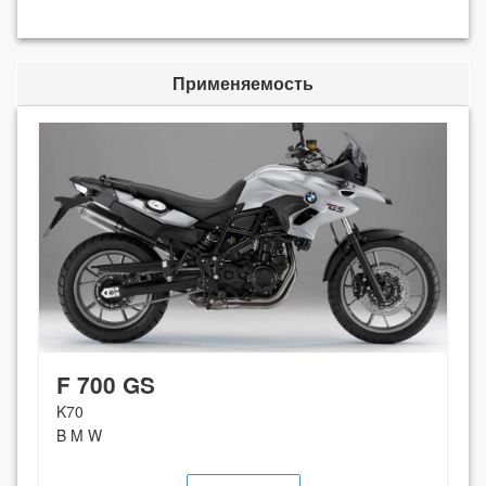
Применяемость
F 700 GS
K70
B M W