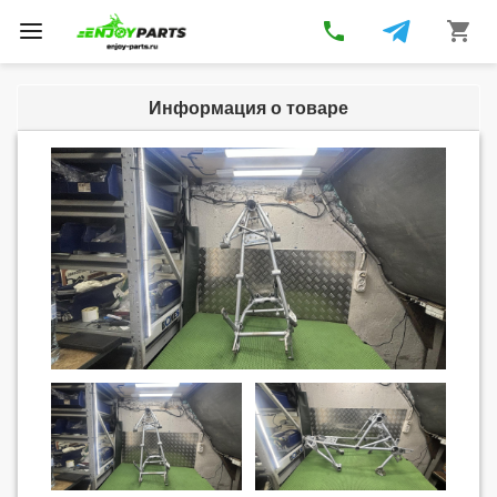
phone
shopping_cart
Toggle
navigation
Информация о товаре