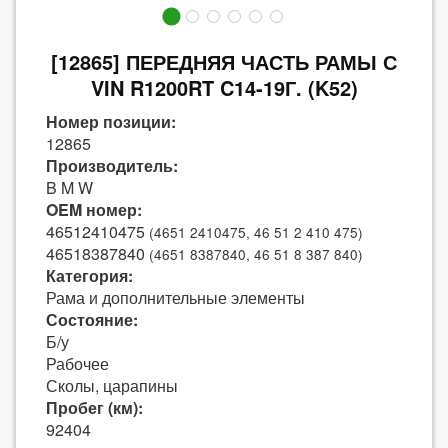
[12865] ПЕРЕДНЯЯ ЧАСТЬ РАМЫ С
VIN R1200RT C14-19Г. (K52)
Номер позиции:
12865
Производитель:
B M W
OEM номер:
46512410475
(4651 2410475, 46 51 2 410 475)
46518387840
(4651 8387840, 46 51 8 387 840)
Категория:
Рама и дополнительные элементы
Состояние:
Б/у
Рабочее
Сколы, царапины
Пробег (км):
92404