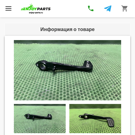
phone
shopping_cart
Toggle
navigation
Информация о товаре