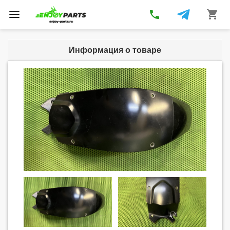
phone
shopping_cart
Toggle
navigation
Информация о товаре