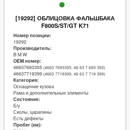
[19292] ОБЛИЦОВКА ФАЛЬШБАКА
F800S/ST/GT K71
Номер позиции:
19292
Производитель:
B M W
OEM номер:
46637693355
(4663 7693355, 46 63 7 693 355)
46637719399
(4663 7719399, 46 63 7 719 399)
Категория:
Оснащение кузова
Рама и дополнительные элементы
Состояние:
Б/у
Сколы, царапины
Есть дефекты
Пробег (км):