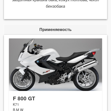
бензобака
Применяемость
F 800 GT
K71
B M W