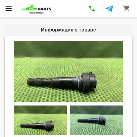
phone
shopping_cart
Toggle
navigation
Информация о товаре