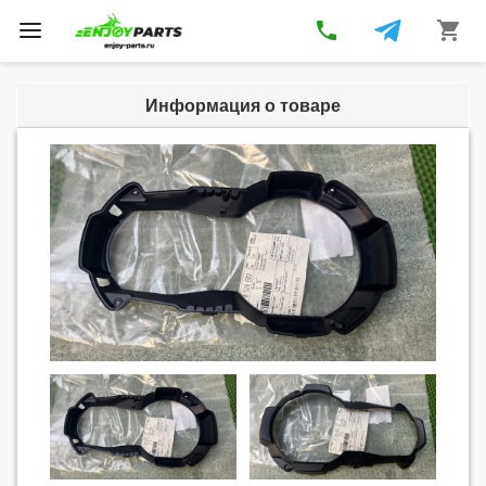
phone
shopping_cart
Toggle
navigation
Информация о товаре