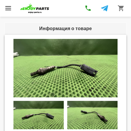
phone
shopping_cart
Toggle
navigation
Информация о товаре