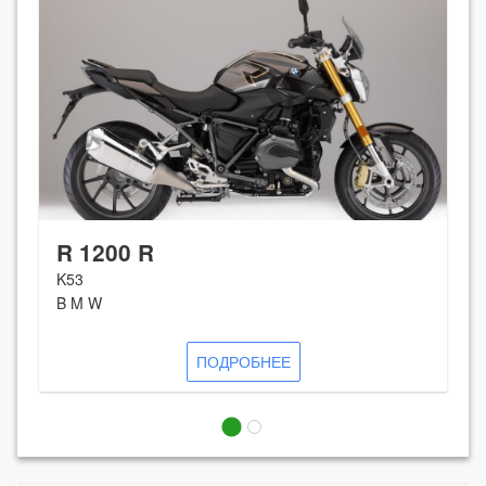
R 1200 R
K53
B M W
ПОДРОБНЕЕ