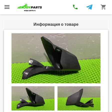
phone
shopping_cart
Toggle
navigation
Информация о товаре