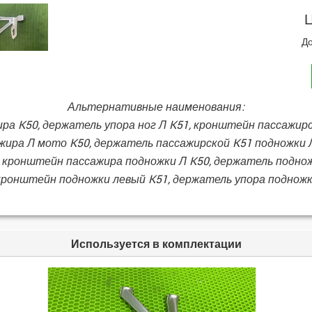
Ц
До
Альтернативные наименования:
а K50, держатель упора ног Л K51, кронштейн пассажир
жира Л мото K50, держатель пассажирской K51 подножки
, кронштейн пассажира подножки Л K50, держатель поднож
кронштейн подножки левый K51, держатель упора подножк
Используется в комплектации