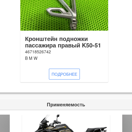
Кронштейн подножки
пассажира правый K50-51
46718526742
B M W
ПОДРОБНЕЕ
Применяемость