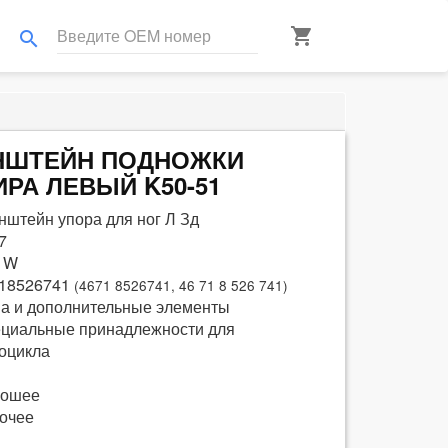
shopping_cart
search
ОНШТЕЙН ПОДНОЖКИ
РА ЛЕВЫЙ K50-51
нштейн упора для ног Л Зд
7
 W
18526741
(4671 8526741, 46 71 8 526 741)
а и дополнительные элементы
циальные принадлежности для
оцикла
рошее
очее