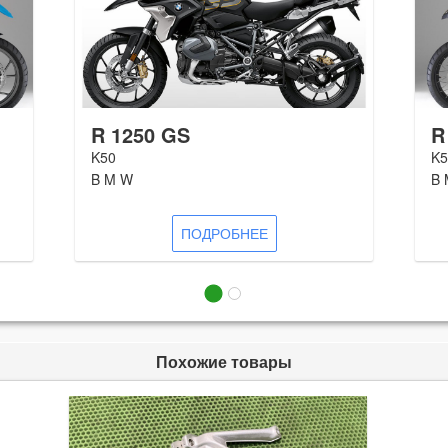
R 1250 GS
R
K50
K5
B M W
B 
ПОДРОБНЕЕ
Похожие товары