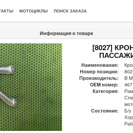
ТАКТЫ
МОТОЦИКЛЫ
ПОИСК ЗАКАЗА
Информация о товаре
[8027] КР
ПАССАЖИ
Наименование:
Кро
Номер позиции:
802
Производитель:
B M
OEM номер:
467
Категория:
Рам
Спе
мот
Состояние:
Б/у
Хо
Раб