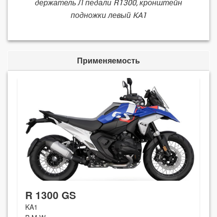
держатель Л педали R1300, кронштейн
подножки левый KA1
Применяемость
R 1300 GS
KA1