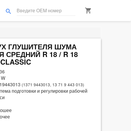
shopping_cart
search
ЖУХ ГЛУШИТЕЛЯ ШУМА
СРЕДНИЙ R 18 / R 18
CLASSIC
36
 W
19443013
(1371 9443013, 13 71 9 443 013)
тема подготовки и регулировки рабочей
си
рошее
очее