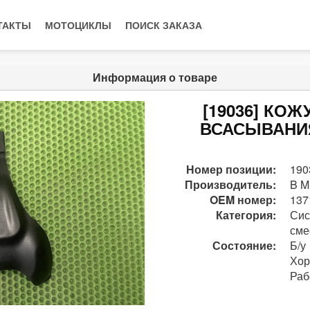
ТАКТЫ
МОТОЦИКЛЫ
ПОИСК ЗАКАЗА
Информация о товаре
[19036] КО
ВСАСЫВАНИЯ 
Номер позиции:
190
Производитель:
B M
OEM номер:
137
Категория:
Сис
сме
Состояние:
Б/у
Хо
Раб