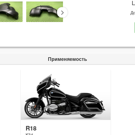
Ц
До
next
Применяемость
R18
K34