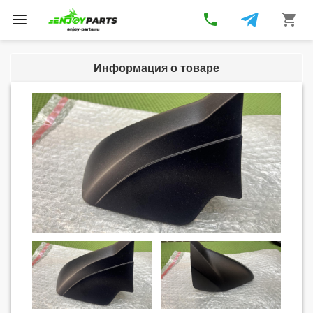
phone
shopping_cart
Toggle
navigation
Информация о товаре