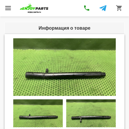
phone
shopping_cart
Toggle
navigation
Информация о товаре