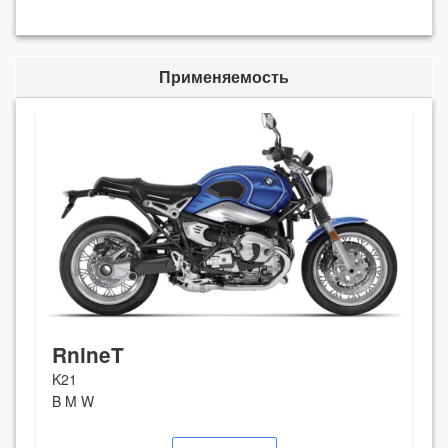
Применяемость
RnineT
K21
B M W