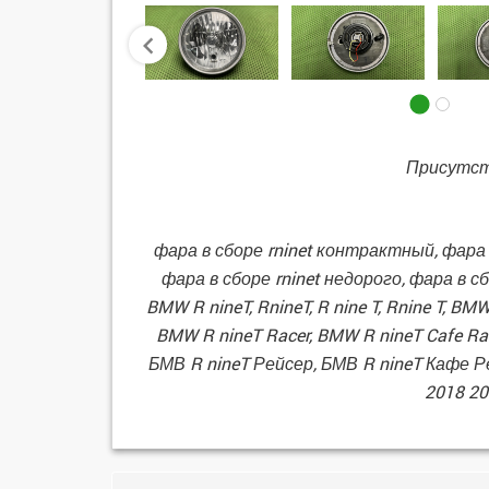
prev
Присутст
фара в сборе rninet контрактный, фара в 
фара в сборе rninet недорого, фара в сбо
BMW R nineT, RnineT, R nine T, Rnine T, B
BMW R nineT Racer, BMW R nineT Cafe Rac
БМВ R nineT Рейсер, БМВ R nineT Кафе Р
2018 20