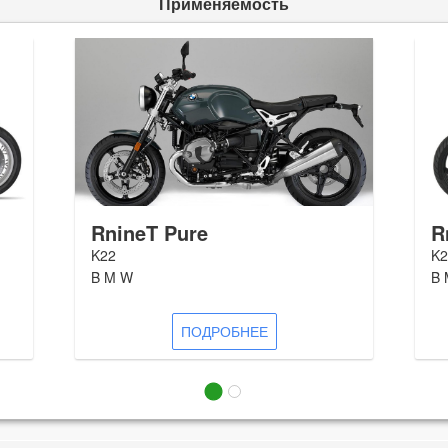
Применяемость
RnineT Pure
R
K22
K2
B M W
B 
ПОДРОБНЕЕ