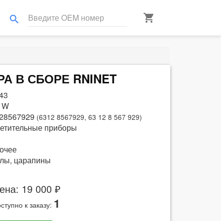
shopping_cart
search
АРА В СБОРЕ RNINET
43
 W
28567929
(6312 8567929, 63 12 8 567 929)
етительные приборы
очее
лы, царапины
ена: 19 000 ₽
1
ступно к заказу: