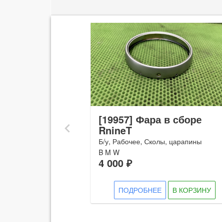
 сборе
[19957] Фара в сборе
prev
RnineT
Б/у, Рабочее, Сколы, царапины
B M W
4 000 ₽
В КОРЗИНУ
ПОДРОБНЕЕ
В КОРЗИНУ