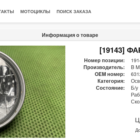
ТАКТЫ
МОТОЦИКЛЫ
ПОИСК ЗАКАЗА
Информация о товаре
[19143] Ф
Номер позиции:
191
Производитель:
B M
OEM номер:
631
Категория:
Осв
Состояние:
Б/у
Раб
Ско
Ц
До