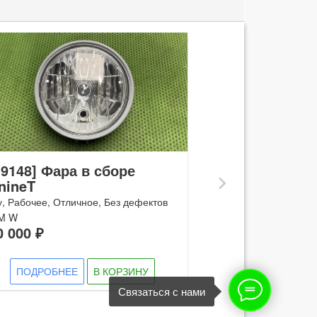
[19151] Фара
RnineT
19148] Фара в сборе
Б/у, Рабочее, Ско
next
nineT
B M W
19 000 ₽
у, Рабочее, Отличное, Без дефектов
M W
0 000 ₽
ПОДРОБНЕ
ПОДРОБНЕЕ
В КОРЗИНУ
Связаться с нами