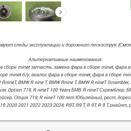
next
вуют следы эксплуатации и дорожного пескоструя (Смо
Альтернативные наименования:
сборе rninet запчасть, замена фара в сборе rninet, фара в 
ре rninet б/у, аналог фара в сборе rninet, фара в сборе rni
MW RnineT, BMW R nine T, BMW Rnine T, BMW R nineT Scrambler
er, Option 719, R nineT 100 Years БМВ R nineT Скремблер, 
ейсер, Опция 719, R nineT 100 лет Юбилейный, рест, дорес
19 2020 2021 2022 2023 2024, R9T, R9 T, R 9T, R 9 T, рнайнт, 