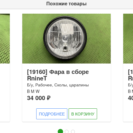
Похожие товары
[19160] Фара в сборе
[
RnineT
R
Б/у, Рабочее, Сколы, царапины
Б/
B M W
B 
34 000 ₽
4
ПОДРОБНЕЕ
В КОРЗИНУ