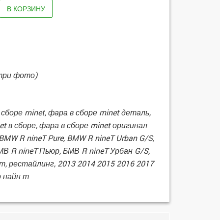
В КОРЗИНУ
три фото)
сборе rninet, фара в сборе rninet деталь,
net в сборе, фара в сборе rninet оригинал
, BMW R nineT Pure, BMW R nineT Urban G/S,
БМВ R nineT Пьюр, БМВ R nineT Урбан G/S,
т, рестайлинг, 2013 2014 2015 2016 2017
р найн т