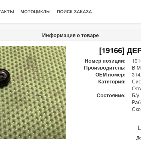
ТАКТЫ
МОТОЦИКЛЫ
ПОИСК ЗАКАЗА
Информация о товаре
[19166] Д
Номер позиции:
191
Производитель:
B M
OEM номер:
314
Категория:
Сис
Осв
Состояние:
Б/у
Раб
Ско
Ц
До