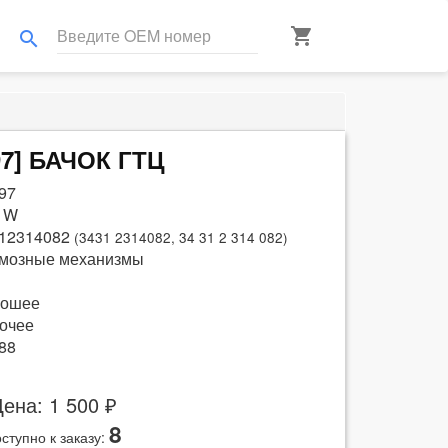
shopping_cart
search
97] БАЧОК ГТЦ
97
 W
12314082
(3431 2314082, 34 31 2 314 082)
мозные механизмы
рошее
очее
88
ена: 1 500 ₽
8
ступно к заказу: