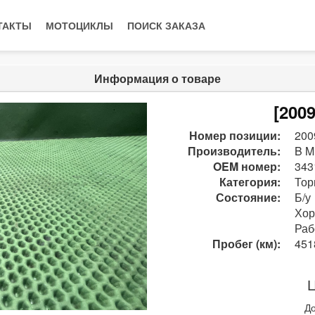
ТАКТЫ
МОТОЦИКЛЫ
ПОИСК ЗАКАЗА
Информация о товаре
[200
Номер позиции:
200
Производитель:
B M
OEM номер:
343
Категория:
Тор
Состояние:
Б/у
Хо
Раб
Пробег (км):
451
Ц
До