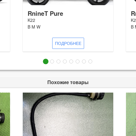
RnineT Pure
R
K22
K2
B M W
B 
ПОДРОБНЕЕ
Похожие товары