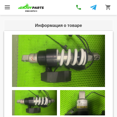
phone
shopping_cart
Toggle
navigation
Информация о товаре