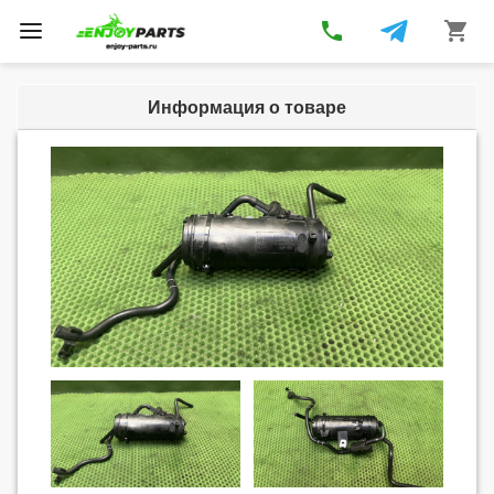
phone
shopping_cart
Toggle
navigation
Информация о товаре