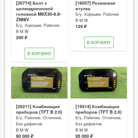
[20774] Болт с
[16057] Резиновая
цилиндрической
втулка
головкой M8X30-8.8-
Б/у, Хорошее, Рабочее
ZNNIV
B M W
Б/у, Хорошее, Рабочее
125 ₽
B M W
200 ₽
В КОРЗИНУ
В КОРЗИНУ
[20211] Комбинация
[15514] Комбинация
приборов (TFT B 2.0)
приборов (TFT B 2.0)
Б/у, Рабочее, Отличное,
Б/у, Рабочее, Отличное,
Без дефектов
Без дефектов
B M W
B M W
90 000 ₽
95 000 ₽