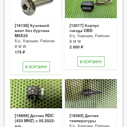
[16138] Кузовной
[12017] Корпус
винт без буртика
гнезда OBD
M5X25
Б/у, Хорошее, Рабочее
Б/у, Хорошее, Рабочее
B M W
B M W
2 000 ₽
175 ₽
В КОРЗИНУ
В КОРЗИНУ
[19899] Датчик RDC
[19385] Датчик
(433 MHZ) с 05.2022-
температуры
н.в.
Б/у, Хорошее, Рабочее