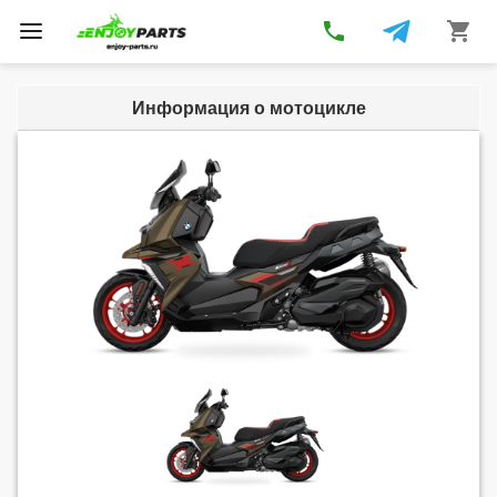
phone
shopping_cart
Toggle
navigation
Информация о мотоцикле