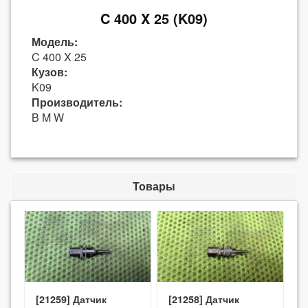
C 400 X 25 (K09)
Модель:
C 400 X 25
Кузов:
K09
Производитель:
B M W
Товары
[21259] Датчик
[21258] Датчик