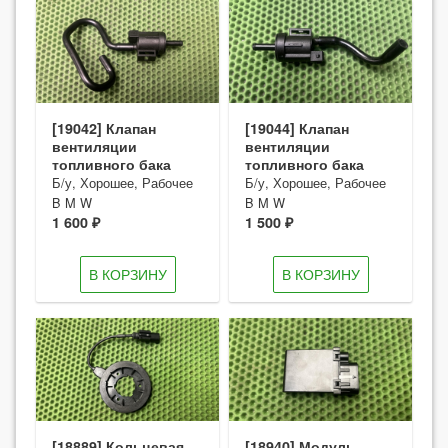
[19042] Клапан
[19044] Клапан
вентиляции
вентиляции
топливного бака
топливного бака
Б/у, Хорошее, Рабочее
Б/у, Хорошее, Рабочее
B M W
B M W
1 600 ₽
1 500 ₽
В КОРЗИНУ
В КОРЗИНУ
[18889] Кольцевая
[18940] Модуль