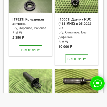
[17823] Кольцевая
[15551] Датчик RDC
антенна
(433 MHZ) с 05.2022-
н.в.
Б/у, Хорошее, Рабочее
Б/у, Отличное, Без
B M W
дефектов
2 350 ₽
B M W
10 000 ₽
В КОРЗИНУ
В КОРЗИНУ
[16427] Ручка левая
[15830] Ручка левая
с обогревом RnineT
с обогревом RnineT