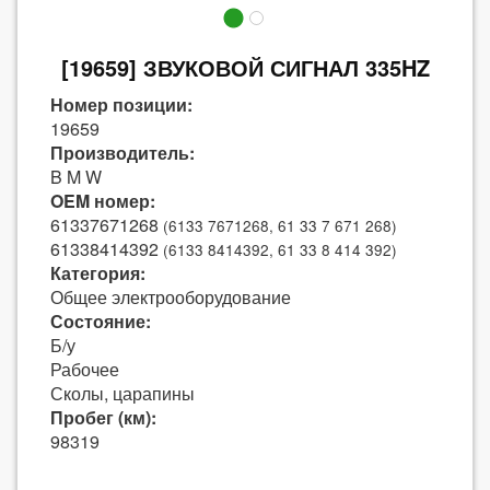
[19659] ЗВУКОВОЙ СИГНАЛ 335HZ
Номер позиции:
19659
Производитель:
B M W
OEM номер:
61337671268
(6133 7671268, 61 33 7 671 268)
61338414392
(6133 8414392, 61 33 8 414 392)
Категория:
Общее электрооборудование
Состояние:
Б/у
Рабочее
Сколы, царапины
Пробег (км):
98319