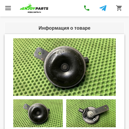
phone
shopping_cart
Toggle
navigation
Информация о товаре