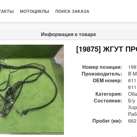
ТАКТЫ
МОТОЦИКЛЫ
ПОИСК ЗАКАЗА
Информация о товаре
[19875] ЖГУТ П
Номер позиции:
198
Производитель:
B M
OEM номер:
611
611
Категория:
Общ
Состояние:
Б/у
Хо
Раб
Пробег (км):
662