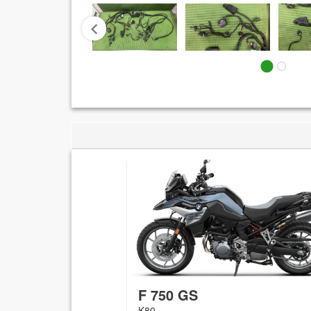
prev
F 750 GS
K80