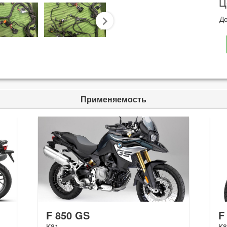
Ц
До
next
Применяемость
F 850 GS
F
K81
K8