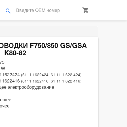
shopping_cart
search
РОВОДКИ F750/850 GS/GSA
K80-82
75
 W
11622424
(6111 1622424, 61 11 1 622 424)
11622416
(6111 1622416, 61 11 1 622 416)
ее электрооборудование
рошее
очее