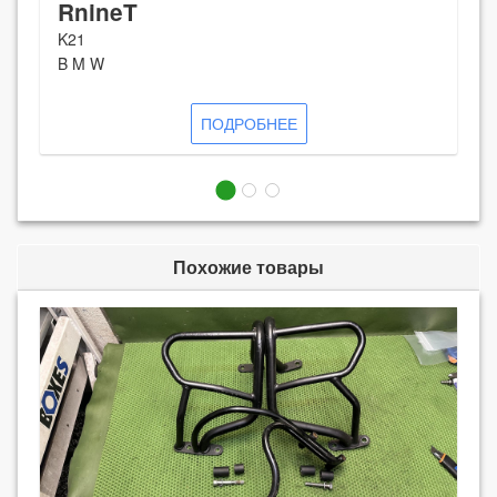
RnineT
K21
B M W
ПОДРОБНЕЕ
Похожие товары