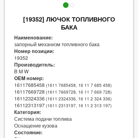
[19352] ЛЮЧОК ТОПЛИВНОГО
БАКА
Наименование:
запорный механизм топливного бака
Номер позиции:
19352
Производитель:
B M W
OEM номер:
16117685458
(1611 7685458, 16 11 7 685 458)
16117669728
(1611 7669728, 16 11 7 669 728)
16112324336
(1611 2324336, 16 11 2 324 336)
16112313197
(1611 2313197, 16 11 2 313 197)
Категория:
Система подачи топлива
Оснащение кузова
Состояние: