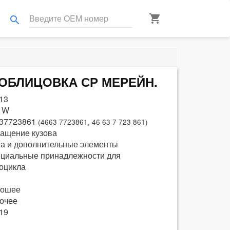
shopping_cart
search
Я ОБЛИЦОВКА СР МЕРЕЙН.
13
 W
37723861
(4663 7723861, 46 63 7 723 861)
ащение кузова
а и дополнительные элементы
циальные принадлежности для
оцикла
рошее
очее
19