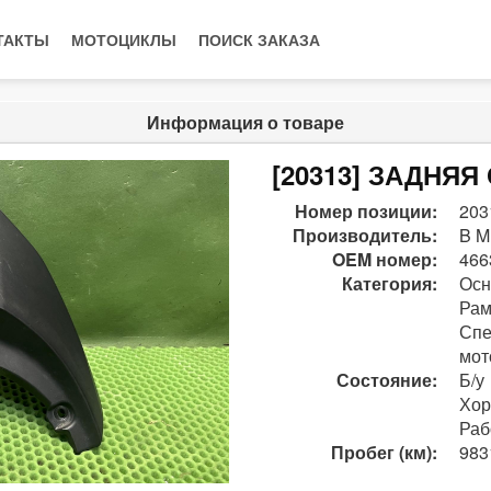
ТАКТЫ
МОТОЦИКЛЫ
ПОИСК ЗАКАЗА
Информация о товаре
[20313] ЗАДНЯ
Номер позиции:
203
Производитель:
B M
OEM номер:
466
Категория:
Осн
Рам
Спе
мот
Состояние:
Б/у
Хо
Раб
Пробег (км):
983