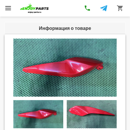
phone
shopping_cart
Toggle
navigation
Информация о товаре