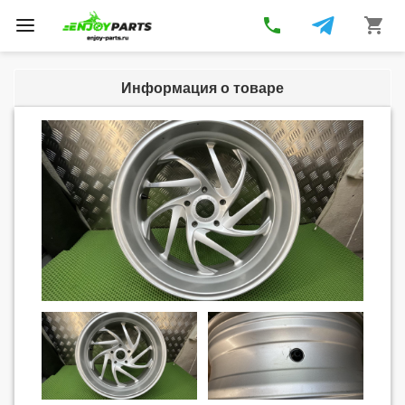
phone
shopping_cart
Toggle
navigation
Информация о товаре